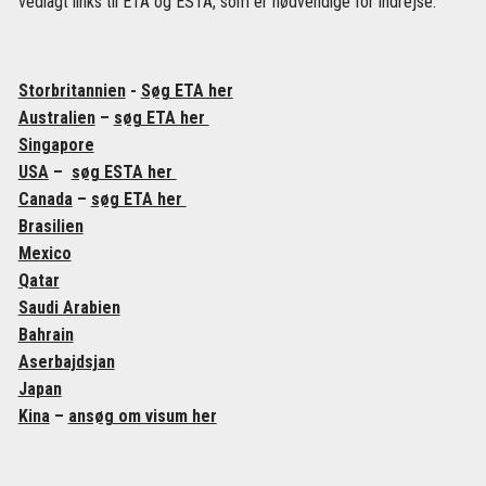
vedlagt links til ETA og ESTA, som er nødvendige for indrejse.
Storbritannien
-
Søg ETA her
Australien
–
søg ETA her
Singapore
USA
–
søg ESTA her
Canada
–
søg ETA her
Brasilien
Mexico
Qatar
Saudi Arabien
Bahrain
Aserbajdsjan
Japan
Kina
–
ansøg om visum her