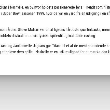
um i Nashville, en by hvor holdets passionerede fans – kendt som "Titan
Super Bowl-sæsonen 1999, hvor de var én yard fra en udligning i en a
 gennem årene. Steve McNair var en af ligaens hårdeste quarterbacks, m
ldets drivkraft med sin fysiske spillestil og kraftfulde rushing.
exans og Jacksonville Jaguars gør Titans til et af de mest spændende ho
 at opleve dem spille i Nashville er en unik mulighed for at mærke den 