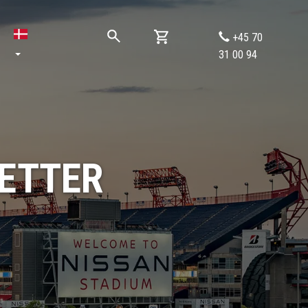
+45 70
31 00 94
LETTER