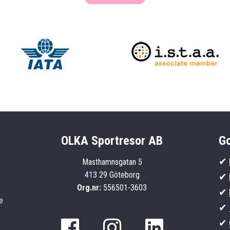
OLKA Sportresor AB
Go
✔
Masthamnsgatan 5
413 29 Göteborg
✔
Org.nr:
556501-3603
✔
e
✔
✔