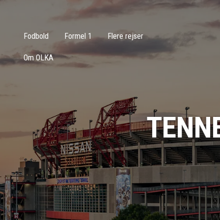
Fodbold
Formel 1
Flere rejser
Om OLKA
TENNE