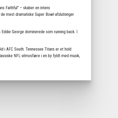
s Faithful" – skaber en intens
f de mest dramatiske Super Bowl-afslutninger
ens Eddie George dominerede som running back. I
ld i AFC South. Tennessee Titans er et hold
klassiske NFL-atmosfære i en by fyldt med musik,