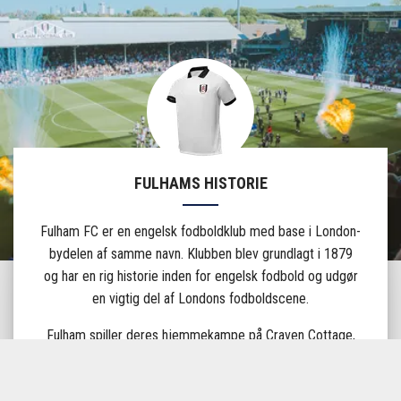
FULHAMS HISTORIE
Fulham FC er en engelsk fodboldklub med base i London-
bydelen af samme navn. Klubben blev grundlagt i 1879
og har en rig historie inden for engelsk fodbold og udgør
en vigtig del af Londons fodboldscene.
Fulham spiller deres hjemmekampe på Craven Cottage,
en charmerende og historisk fodboldarena, der ligger ved
floden Themsen i London. Stadion har plads til 29.000