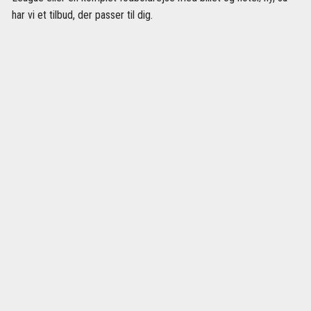
har vi et tilbud, der passer til dig.
KUNDESERVICE
Vil du have hjælp med at gennemføre din booking? Gå til vor
FAQ
eller kontakt vores kundeservice så hjælper vi dig gerne.
Timer
Mandag - fredag 08:00-17:00
Telefon
+45 70 31 00 94