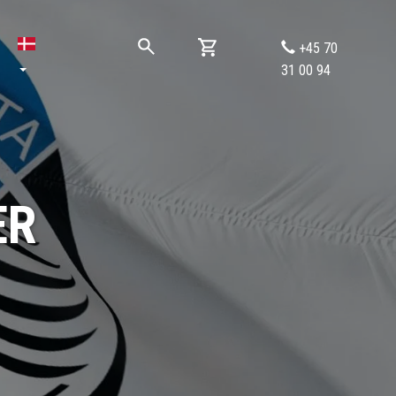
+45 70
31 00 94
ER