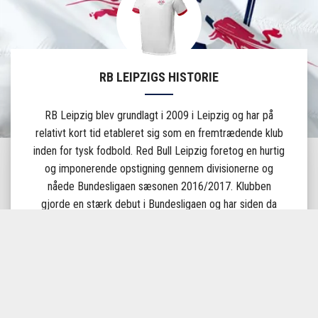
RB LEIPZIGS HISTORIE
RB Leipzig blev grundlagt i 2009 i Leipzig og har på
relativt kort tid etableret sig som en fremtrædende klub
inden for tysk fodbold. Red Bull Leipzig foretog en hurtig
og imponerende opstigning gennem divisionerne og
nåede Bundesligaen sæsonen 2016/2017. Klubben
gjorde en stærk debut i Bundesligaen og har siden da
haft en plads i toppen af tabellen.
RB Leipzig har også haft succes i internationale
turneringer som UEFA Champions League og har vundet
flere priser. Klubben er kendt for sin offensive spillestil
og evne til at udfordre etablerede hold.