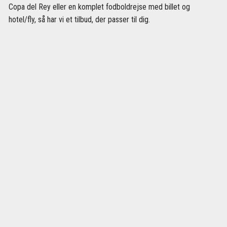
Copa del Rey eller en komplet fodboldrejse med billet og
hotel/fly, så har vi et tilbud, der passer til dig.
KUNDESERVICE
Vil du have hjælp med at gennemføre din booking? Gå til vor
FAQ
eller kontakt vores kundeservice så hjælper vi dig gerne.
Timer
Mandag - fredag 08:00-17:00
Telefon
+45 70 31 00 94