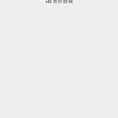
+45 70 31 00 94
Om Olkaexpress.dk
Olkaexpress.dk indgår i OLKA Sportresor AB som i det