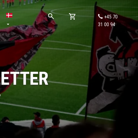
+45 70
31 00 94
LETTER
y