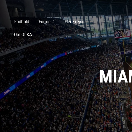
Fodbold
Formel 1
Flere rejser
Om OLKA
MIA