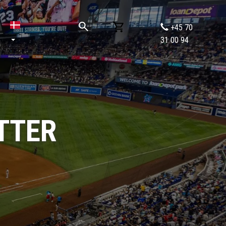
+45 70
31 00 94
TTER