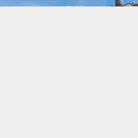
UDINESES HISTORIE
Udinese Calcio blev grundlagt i 1896 og har en rig
historie inden for italiensk fodbold. Klubben stammer fra
byen Udine i regionen Friuli-Venezia Giulia. Udinese har
etableret sig som en stabil tilstedeværelse i Serie A og
har også deltaget i italienske og europæiske cup-
turneringer gennem årene.
Udinese afholder deres hjemmekampe på Stadio Friuli
med en kapacitet på omkring 25.000 tilskuere. Klubbens
farver er sort og hvid, og de kaldes undertiden for