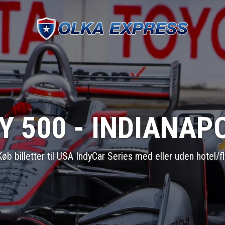
Y 500 - INDIANAP
Køb billetter til USA IndyCar Series med eller uden hotel/fl