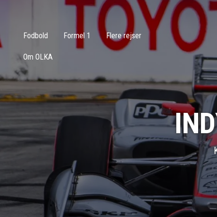
Fodbold
Formel 1
Flere rejser
Om OLKA
IND