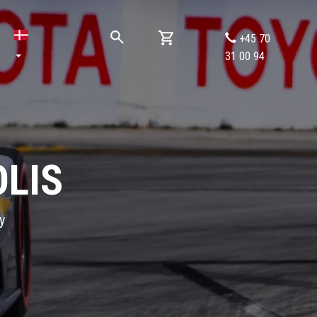
+45 70
31 00 94
OLIS
y