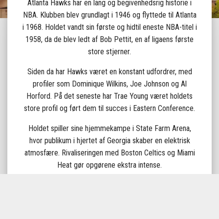
Atlanta Hawks har en lang og begivenhedsrig historie i
NBA. Klubben blev grundlagt i 1946 og flyttede til Atlanta
i 1968. Holdet vandt sin første og hidtil eneste NBA-titel i
1958, da de blev ledt af Bob Pettit, en af ligaens første
store stjerner.
Siden da har Hawks været en konstant udfordrer, med
profiler som Dominique Wilkins, Joe Johnson og Al
Horford. På det seneste har Trae Young været holdets
store profil og ført dem til succes i Eastern Conference.
Holdet spiller sine hjemmekampe i State Farm Arena,
hvor publikum i hjertet af Georgia skaber en elektrisk
atmosfære. Rivaliseringen med Boston Celtics og Miami
Heat gør opgørene ekstra intense.
Atlanta Hawks er en klub med tradition, talent og en lys
fremtid. At opleve en kamp i Atlanta er en chance for at
se NBA-basket på højeste niveau.