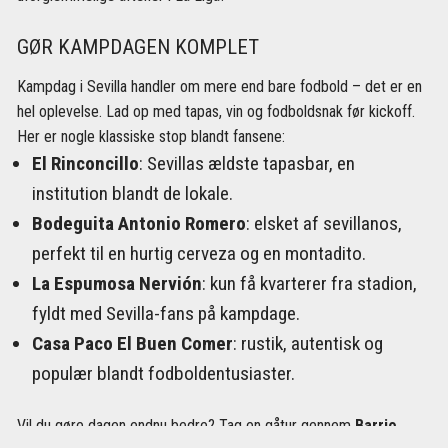
GØR KAMPDAGEN KOMPLET
Kampdag i Sevilla handler om mere end bare fodbold – det er en
hel oplevelse. Lad op med tapas, vin og fodboldsnak før kickoff.
Her er nogle klassiske stop blandt fansene:
El Rinconcillo
: Sevillas ældste tapasbar, en
institution blandt de lokale.
Bodeguita Antonio Romero
: elsket af sevillanos,
perfekt til en hurtig cerveza og en montadito.
La Espumosa Nervión
: kun få kvarterer fra stadion,
fyldt med Sevilla-fans på kampdage.
Casa Paco El Buen Comer
: rustik, autentisk og
populær blandt fodboldentusiaster.
Vil du gøre dagen endnu bedre? Tag en gåtur gennem
Barrio