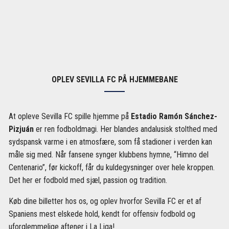
OPLEV SEVILLA FC PÅ HJEMMEBANE
At opleve Sevilla FC spille hjemme på
Estadio Ramón Sánchez-
Pizjuán
er ren fodboldmagi. Her blandes andalusisk stolthed med
sydspansk varme i en atmosfære, som få stadioner i verden kan
måle sig med. Når fansene synger klubbens hymne, “Himno del
Centenario”, før kickoff, får du kuldegysninger over hele kroppen.
Det her er fodbold med sjæl, passion og tradition.
Køb dine billetter hos os, og oplev hvorfor Sevilla FC er et af
Spaniens mest elskede hold, kendt for offensiv fodbold og
uforglemmelige aftener i La Liga!