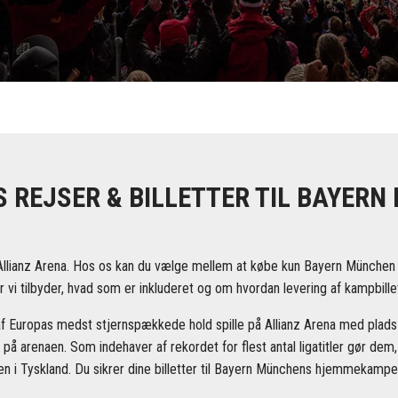
 REJSER & BILLETTER TIL BAYER
Allianz Arena. Hos os kan du vælge mellem at købe kun Bayern München bil
 vi tilbyder, hvad som er inkluderet og om hvordan levering af kampbillet
af Europas medst stjernspækkede hold spille på Allianz Arena med plads f
 på arenaen. Som indehaver af rekordet for flest antal ligatitler gør d
n i Tyskland. Du sikrer dine billetter til Bayern Münchens hjemmekampe