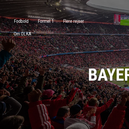
Fodbold
Formel 1
Flere rejser
Om OLKA
BAYE