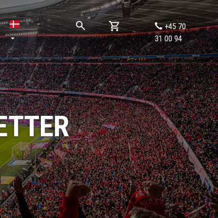
+45 70
31 00 94
ETTER