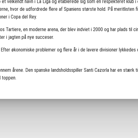
 et velkendt navn i
La Liga
og etablerede sig som en respekteret klub i 
ne, hvor de udfordrede flere af Spaniens største hold. På meritlisten fi
oner i
Copa del Rey
.
los Tartiere
, en moderne arena, der blev indviet i 2000 og har plads til c
tter i jagten på nye succeser.
Efter økonomiske problemer og flere år i de lavere divisioner lykkedes 
gennem årene. Den spanske landsholdsspiller
Santi Cazorla
har en stærk ti
d toppen.