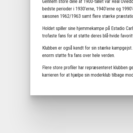
Gennem store dele af 1900-tallet var Real Oviedo
bedste perioder i 1930’erne, 1940’erne og 1990’er
sæsonen 1962/1963 samt flere stærke præstati
Holdet spiller sine hjemmekampe på
Estadio Car
trofaste fans for at støtte deres blå-hvide favori
Klubben er også kendt for sin stærke kampgejst. 
enorm støtte fra fans over hele verden.
Flere store profiler har repræsenteret klubben 
karrieren for at hjælpe sin moderklub tilbage mo