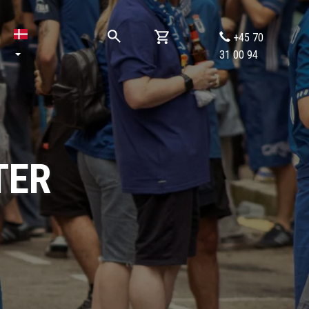
+45 70
31 00 94
TER