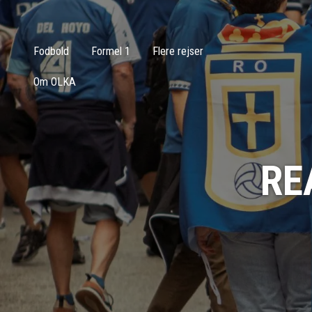
Fodbold
Formel 1
Flere rejser
Om OLKA
RE