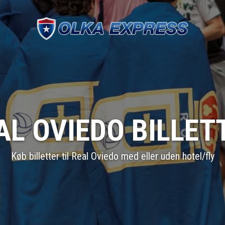
AL OVIEDO BILLET
Køb billetter til Real Oviedo med eller uden hotel/fly