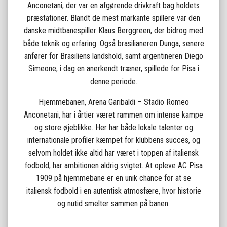
Anconetani, der var en afgørende drivkraft bag holdets
præstationer. Blandt de mest markante spillere var den
danske midtbanespiller Klaus Berggreen, der bidrog med
både teknik og erfaring. Også brasilianeren Dunga, senere
anfører for Brasiliens landshold, samt argentineren Diego
Simeone, i dag en anerkendt træner, spillede for Pisa i
denne periode.
Hjemmebanen, Arena Garibaldi – Stadio Romeo
Anconetani, har i årtier været rammen om intense kampe
og store øjeblikke. Her har både lokale talenter og
internationale profiler kæmpet for klubbens succes, og
selvom holdet ikke altid har været i toppen af italiensk
fodbold, har ambitionen aldrig svigtet. At opleve AC Pisa
1909 på hjemmebane er en unik chance for at se
italiensk fodbold i en autentisk atmosfære, hvor historie
og nutid smelter sammen på banen.