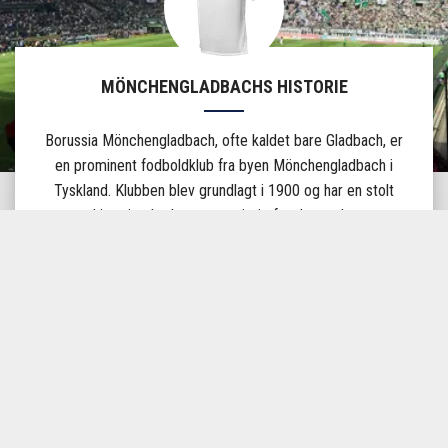
MÖNCHENGLADBACHS HISTORIE
Borussia Mönchengladbach, ofte kaldet bare Gladbach, er
en prominent fodboldklub fra byen Mönchengladbach i
Tyskland. Klubben blev grundlagt i 1900 og har en stolt
historie, der har været vigtig for den tyske
fodboldtradition.
Gladbach har igennem årene været stærke i den tyske
Bundesliga og har også haft succes i europæisk
sammenhæng. En af klubbens mest mindeværdige
perioder kom i 1970'erne, hvor de vandt flere
Bundesliga-titler og nåede finalen i Europacuppen
(nuværende Champions League).
Holdet spiller deres hjemmekampe på Borussia-Park, en